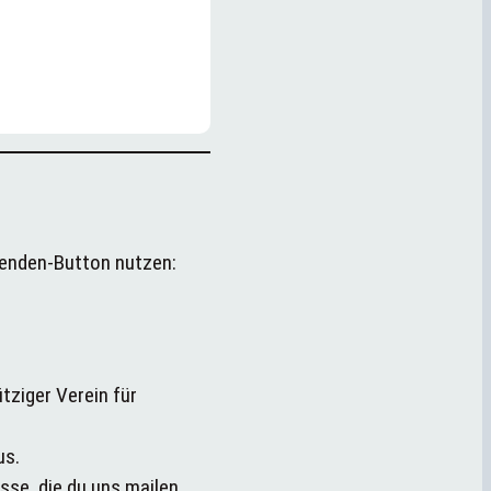
penden-Button nutzen:
tziger Verein für
us.
sse, die du uns mailen