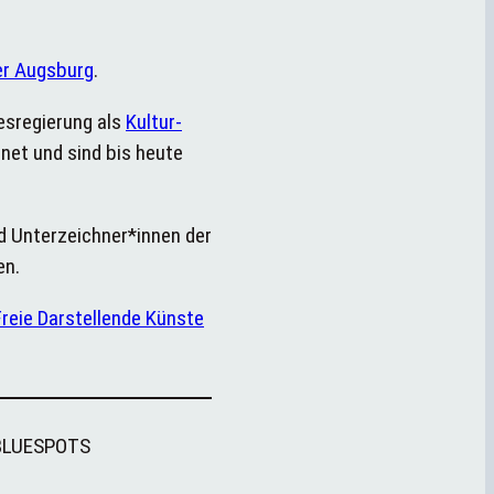
er Augsburg
.
esregierung als
Kultur-
et und sind bis heute
 Unterzeichner*innen der
en.
reie Darstellende Künste
 BLUESPOTS