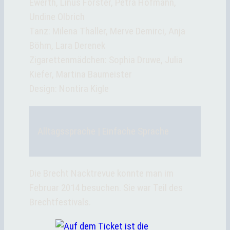
Ewerth, Linus Förster, Petra Hofmann,
Undine Olbrich
Tanz: Milena Thaller, Merve Demirci, Anja
Böhm, Lara Derenek
Zigarettenmädchen: Sophia Druwe, Julia
Kiefer, Martina Baumeister
Design: Nontira Kigle
Alltagssprache | Einfache Sprache
Die Brecht Nacktrevue konnte man im
Februar 2014 besuchen. Sie war Teil des
Brechtfestivals.