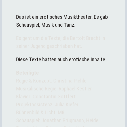
Das ist ein erotisches Musiktheater. Es gab
Schauspiel, Musik und Tanz.
Es geht um die Texte, die Bertolt Brecht in
seiner Jugend geschrieben hat.
Diese Texte hatten auch erotische Inhalte.
Beteiligte
Regie & Konzept: Christina Pichler
Musikalische Regie: Raphael Kestler
Klavier: Constantin Göttfert
Projektassistenz: Julia Kiefer
Bühnenbild & Licht: M8
Schauspiel: Jonathan Brügmann, Heide