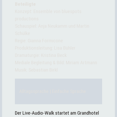
Beteiligte
Konzept: Ensemble von bluespots
productions
Schauspiel:
Anja Neukamm und Martin
Schülke
Regie: Gianna Formicone
Produktionsleitung: Lisa Bühler
Dramaturgie: Kristina Beck
Mediale Begleitung & Bild: Miriam Artmann
Musik: Sebastian Birkl
Alltagssprache | Einfache Sprache
Der Live-Audio-Walk startet am Grandhotel