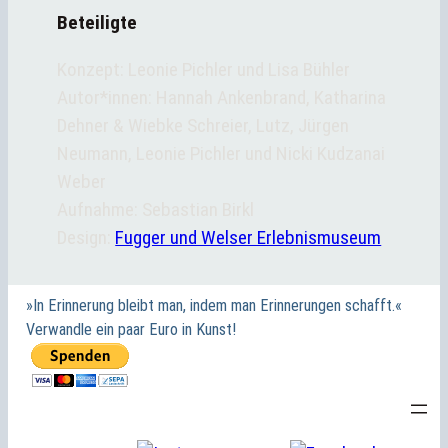
Beteiligte
Konzept: Leonie Pichler und Lisa Bühler
Autor*innen: Hannah Ankenbrand, Katharina
Dehner & Wiebke Schreier, Lutz, Jürgen
Neumann, Leonie Pichler und Nicki Kudzanai
Weber
Aufnahme: Sebastian Birkl
Design:
Fugger und Welser Erlebnismuseum
»In Erinnerung bleibt man, indem man Erinnerungen schafft.«
Verwandle ein paar Euro in Kunst!