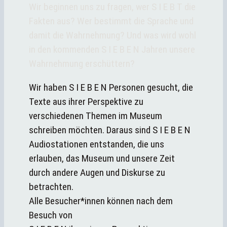
Wir beginnen uns zu fragen, wer S I E B T die
Fakten aus? Wer bestimmt die Sprache und
damit die Wahrnehmung? Und was wird wohl
in den kommenden S I E B E N Jahren unsere
Wahrnehmung erschüttern?
Wir haben S I E B E N Personen gesucht, die
Texte aus ihrer Perspektive zu
verschiedenen Themen im Museum
schreiben möchten. Daraus sind S I E B E N
Audiostationen entstanden, die uns
erlauben, das Museum und unsere Zeit
durch andere Augen und Diskurse zu
betrachten.
Alle Besucher*innen können nach dem
Besuch von